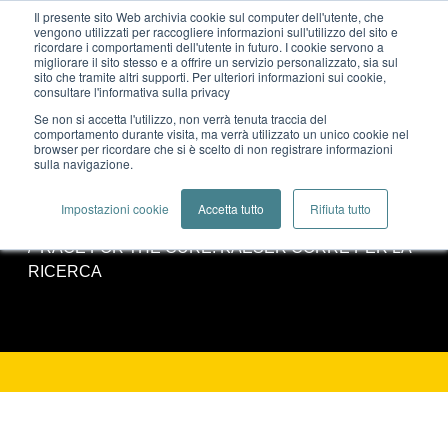
Il presente sito Web archivia cookie sul computer dell'utente, che
vengono utilizzati per raccogliere informazioni sull'utilizzo del sito e
ricordare i comportamenti dell'utente in futuro. I cookie servono a
migliorare il sito stesso e a offrire un servizio personalizzato, sia sul
sito che tramite altri supporti. Per ulteriori informazioni sui cookie,
consultare l'informativa sulla privacy
Se non si accetta l'utilizzo, non verrà tenuta traccia del
RACE FOR THE CURE: KAESER
comportamento durante visita, ma verrà utilizzato un unico cookie nel
browser per ricordare che si è scelto di non registrare informazioni
sulla navigazione.
CORRE PER LA RICERCA
Impostazioni cookie
Accetta tutto
Rifiuta tutto
Blog
RACE FOR THE CURE: KAESER CORRE PER LA
RICERCA