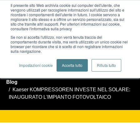
Il presente sito Web archivia cookie sul computer dell'utente, che
vengono utilizzati per raccogliere informazioni sull'utilizzo del sito e
ricordare i comportamenti dell'utente in futuro. I cookie servono a
migliorare il sito stesso e a offrire un servizio personalizzato, sia sul
sito che tramite altri supporti. Per ulteriori informazioni sui cookie,
consultare l'informativa sulla privacy
Se non si accetta l'utilizzo, non verrà tenuta traccia del
KAESER KOMPRESSOREN INVESTE
comportamento durante visita, ma verrà utilizzato un unico cookie nel
browser per ricordare che si è scelto di non registrare informazioni
sulla navigazione.
NEL SOLARE: INAUGURATO
L'IMPIANTO FOTOVOLTAICO
Impostazioni cookie
Accetta tutto
Rifiuta tutto
Blog
Kaeser KOMPRESSOREN INVESTE NEL SOLARE:
INAUGURATO L'IMPIANTO FOTOVOLTAICO