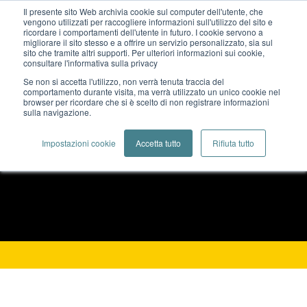
Il presente sito Web archivia cookie sul computer dell'utente, che
vengono utilizzati per raccogliere informazioni sull'utilizzo del sito e
ricordare i comportamenti dell'utente in futuro. I cookie servono a
migliorare il sito stesso e a offrire un servizio personalizzato, sia sul
sito che tramite altri supporti. Per ulteriori informazioni sui cookie,
consultare l'informativa sulla privacy
Se non si accetta l'utilizzo, non verrà tenuta traccia del
CARBON TAX: VERSO UN FUTURO
comportamento durante visita, ma verrà utilizzato un unico cookie nel
browser per ricordare che si è scelto di non registrare informazioni
sulla navigazione.
SOSTENIBILE
Impostazioni cookie
Accetta tutto
Rifiuta tutto
Blog
Carbon Tax: verso un futuro sostenibile