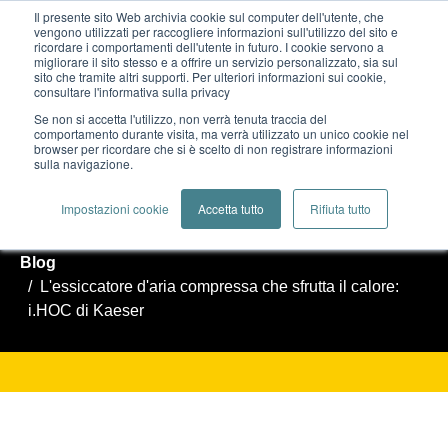
Il presente sito Web archivia cookie sul computer dell'utente, che
vengono utilizzati per raccogliere informazioni sull'utilizzo del sito e
ricordare i comportamenti dell'utente in futuro. I cookie servono a
migliorare il sito stesso e a offrire un servizio personalizzato, sia sul
sito che tramite altri supporti. Per ulteriori informazioni sui cookie,
consultare l'informativa sulla privacy
Se non si accetta l'utilizzo, non verrà tenuta traccia del
L'ESSICCATORE D'ARIA COMPRESSA
comportamento durante visita, ma verrà utilizzato un unico cookie nel
browser per ricordare che si è scelto di non registrare informazioni
sulla navigazione.
CHE SFRUTTA IL CALORE: I.HOC DI
KAESER
Impostazioni cookie
Accetta tutto
Rifiuta tutto
Blog
L'essiccatore d'aria compressa che sfrutta il calore:
i.HOC di Kaeser